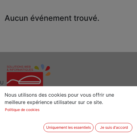
Aucun événement trouvé.
U
Nous utilisons des cookies pour vous offrir une
meilleure expérience utilisateur sur ce site.
Interlocuteur clé pour vos Solutions Web et
Politique de cookies
Informatiques
Situé à 15 min de Rennes (35) en Bretagne
Uniquement les essentiels
Je suis d'accord
2 rue de la Sénestrais