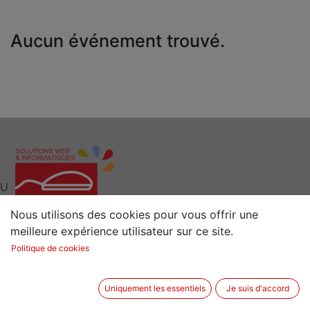
Aucun événement trouvé.
U
Nous utilisons des cookies pour vous offrir une
meilleure expérience utilisateur sur ce site.
Interlocuteur clé pour vos Solutions Web et
Politique de cookies
Informatiques
Situé à 15 min de Rennes (35) en Bretagne
Uniquement les essentiels
Je suis d'accord
2 rue de la Sénestrais