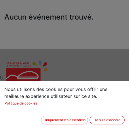
Aucun événement trouvé.
U
Nous utilisons des cookies pour vous offrir une
meilleure expérience utilisateur sur ce site.
Interlocuteur clé pour vos Solutions Web et
Politique de cookies
Informatiques
Situé à 15 min de Rennes (35) en Bretagne
Uniquement les essentiels
Je suis d'accord
2 rue de la Sénestrais