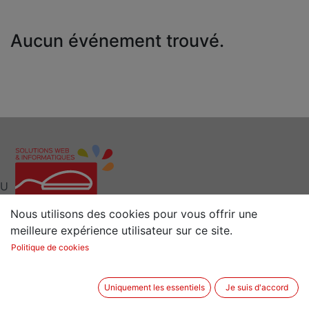
Aucun événement trouvé.
U
Nous utilisons des cookies pour vous offrir une
meilleure expérience utilisateur sur ce site.
Interlocuteur clé pour vos Solutions Web et
Politique de cookies
Informatiques
Situé à 15 min de Rennes (35) en Bretagne
Uniquement les essentiels
Je suis d'accord
2 rue de la Sénestrais