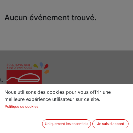
Aucun événement trouvé.
U
Nous utilisons des cookies pour vous offrir une
meilleure expérience utilisateur sur ce site.
Interlocuteur clé pour vos Solutions Web et
Politique de cookies
Informatiques
Situé à 15 min de Rennes (35) en Bretagne
Uniquement les essentiels
Je suis d'accord
2 rue de la Sénestrais