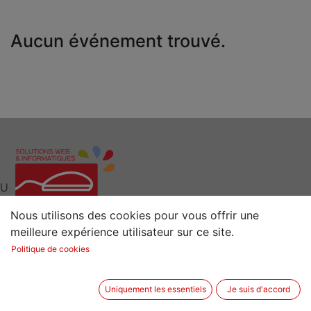
Aucun événement trouvé.
U
Nous utilisons des cookies pour vous offrir une
meilleure expérience utilisateur sur ce site.
Interlocuteur clé pour vos Solutions Web et
Politique de cookies
Informatiques
Situé à 15 min de Rennes (35) en Bretagne
Uniquement les essentiels
Je suis d'accord
2 rue de la Sénestrais