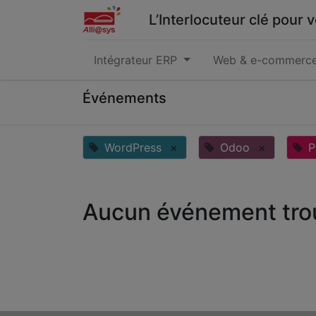
L’Interlocuteur clé pour
Intégrateur ERP
Web & e-commerc
Événements
WordPress
×
Odoo
×
P
Aucun événement tro