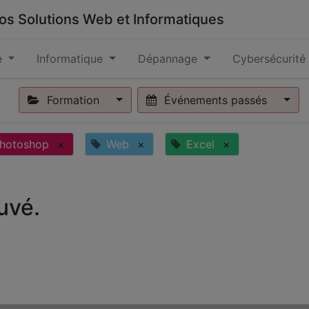
 vos Solutions Web et Informatiques
e
Informatique
Dépannage
Cybersécurité
Formation
Événements passés
hotoshop
×
Web
×
Excel
×
uvé.