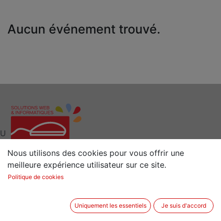
Aucun événement trouvé.
U
Nous utilisons des cookies pour vous offrir une
meilleure expérience utilisateur sur ce site.
Interlocuteur clé pour vos Solutions Web et
Politique de cookies
Informatiques
Situé à 15 min de Rennes (35) en Bretagne
Uniquement les essentiels
Je suis d'accord
2 rue de la Sénestrais