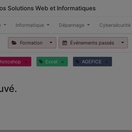
 vos Solutions Web et Informatiques
e
Informatique
Dépannage
Cybersécurité
Formation
Événements passés
hotoshop
×
Excel
×
AGEFICE
×
uvé.