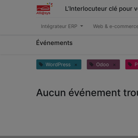
L’Interlocuteur clé pour
Intégrateur ERP
Web & e-commerc
Événements
WordPress
×
Odoo
×
P
Aucun événement tro