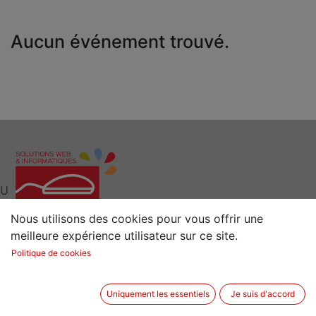
Aucun événement trouvé.
U
Nous utilisons des cookies pour vous offrir une
meilleure expérience utilisateur sur ce site.
Interlocuteur clé pour vos Solutions Web et
Politique de cookies
Informatiques
Situé à 15 min de Rennes (35) en Bretagne
Uniquement les essentiels
Je suis d'accord
2 rue de la Sénestrais