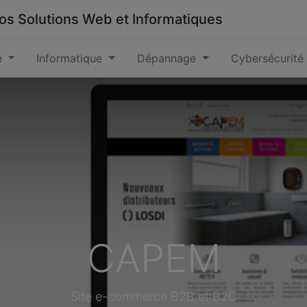
 vos Solutions Web et Informatiques
e
Informatique
Dépannage
Cybersécurité
CAPEM
Site e-commerce B2B et B2C