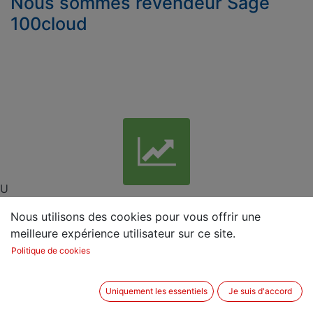
Nous sommes revendeur Sage
100cloud
U
Gestion commerciale
Nous utilisons des cookies pour vous offrir une
Des solutions pour gérer les différents aspects de
meilleure expérience utilisateur sur ce site.
votre gestion commerciale (devis, factures, stocks,
Politique de cookies
etc.)
Accélérer vos processus de ventes
Uniquement les essentiels
Je suis d'accord
Optimiser votre politique tarifaire