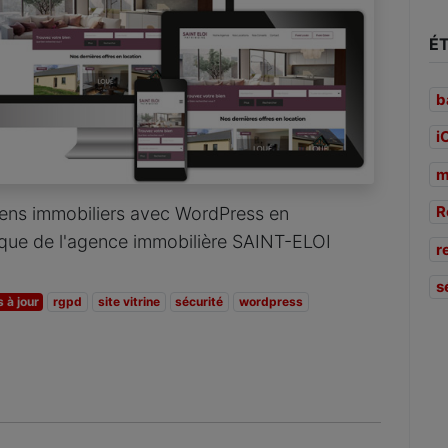
É
b
i
m
R
iens immobiliers avec WordPress en
hique de l'agence immobilière SAINT-ELOI
r
s
 à jour
rgpd
site vitrine
sécurité
wordpress