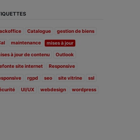
TIQUETTES
ackoffice
Catalogue
gestion de biens
Cal
maintenance
mises à jour
ises à jour de contenu
Outlook
efonte site internet
Responsive
esponsive
rgpd
seo
site vitrine
ssl
écurité
UI/UX
webdesign
wordpress