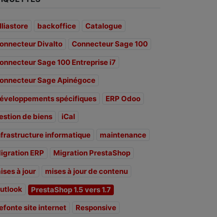
lliastore
backoffice
Catalogue
onnecteur Divalto
Connecteur Sage 100
onnecteur Sage 100 Entreprise i7
onnecteur Sage Apinégoce
éveloppements spécifiques
ERP Odoo
estion de biens
iCal
nfrastructure informatique
maintenance
igration ERP
Migration PrestaShop
ises à jour
mises à jour de contenu
utlook
PrestaShop 1.5 vers 1.7
efonte site internet
Responsive