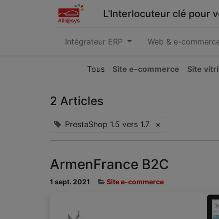
L’Interlocuteur clé pour
Intégrateur ERP
Web & e-commerc
Tous
Site e-commerce
Site vitr
2 Articles
PrestaShop 1.5 vers 1.7
×
ArmenFrance B2C
1 sept. 2021
Site e-commerce