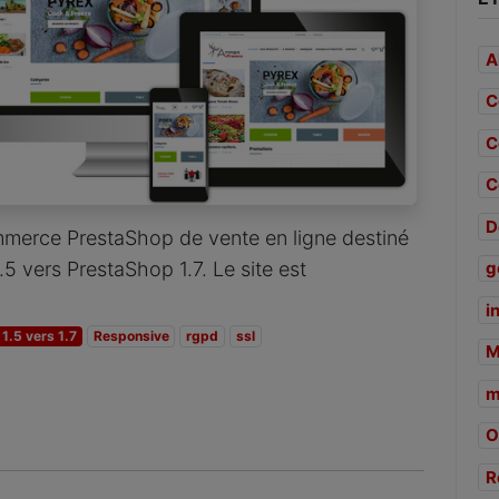
A
C
C
C
D
ommerce PrestaShop de vente en ligne destiné
.5 vers PrestaShop 1.7. Le site est
g
i
1.5 vers 1.7
Responsive
rgpd
ssl
M
m
O
R