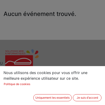
Aucun événement trouvé.
U
Nous utilisons des cookies pour vous offrir une
meilleure expérience utilisateur sur ce site.
Interlocuteur clé pour vos Solutions Web et
Politique de cookies
Informatiques
Situé à 15 min de Rennes (35) en Bretagne
Uniquement les essentiels
Je suis d'accord
2 rue de la Sénestrais