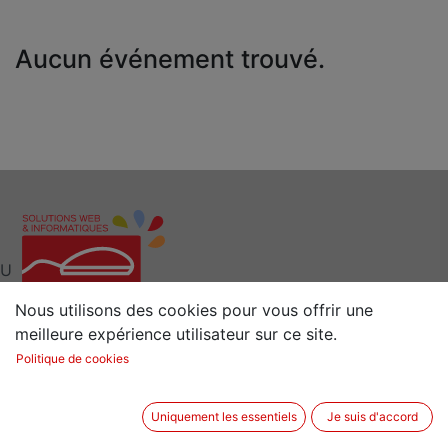
Aucun événement trouvé.
U
Nous utilisons des cookies pour vous offrir une
meilleure expérience utilisateur sur ce site.
Interlocuteur clé pour vos Solutions Web et
Politique de cookies
Informatiques
Situé à 15 min de Rennes (35) en Bretagne
Uniquement les essentiels
Je suis d'accord
2 rue de la Sénestrais