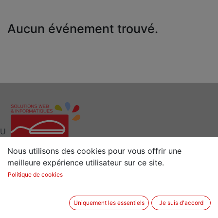
Aucun événement trouvé.
U
Nous utilisons des cookies pour vous offrir une
meilleure expérience utilisateur sur ce site.
Interlocuteur clé pour vos Solutions Web et
Politique de cookies
Informatiques
Situé à 15 min de Rennes (35) en Bretagne
Uniquement les essentiels
Je suis d'accord
2 rue de la Sénestrais