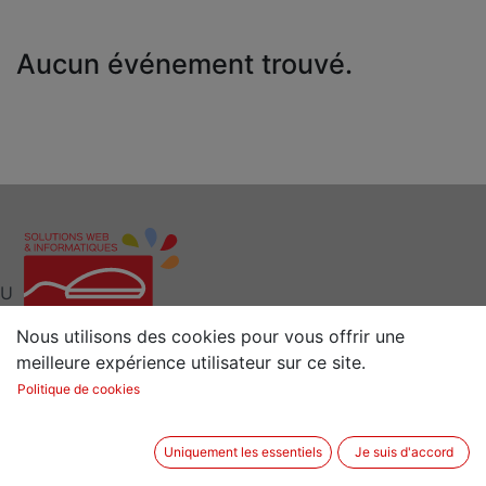
Aucun événement trouvé.
U
Nous utilisons des cookies pour vous offrir une
meilleure expérience utilisateur sur ce site.
Interlocuteur clé pour vos Solutions Web et
Politique de cookies
Informatiques
Situé à 15 min de Rennes (35) en Bretagne
Uniquement les essentiels
Je suis d'accord
2 rue de la Sénestrais