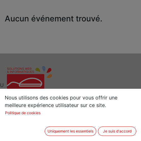
Aucun événement trouvé.
U
Nous utilisons des cookies pour vous offrir une
meilleure expérience utilisateur sur ce site.
Interlocuteur clé pour vos Solutions Web et
Politique de cookies
Informatiques
Situé à 15 min de Rennes (35) en Bretagne
Uniquement les essentiels
Je suis d'accord
2 rue de la Sénestrais