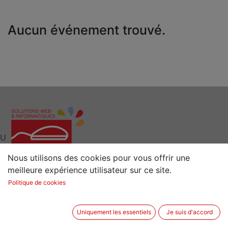
Aucun événement trouvé.
U
Nous utilisons des cookies pour vous offrir une
meilleure expérience utilisateur sur ce site.
Interlocuteur clé pour vos Solutions Web et
Politique de cookies
Informatiques
Situé à 15 min de Rennes (35) en Bretagne
Uniquement les essentiels
Je suis d'accord
2 rue de la Sénestrais