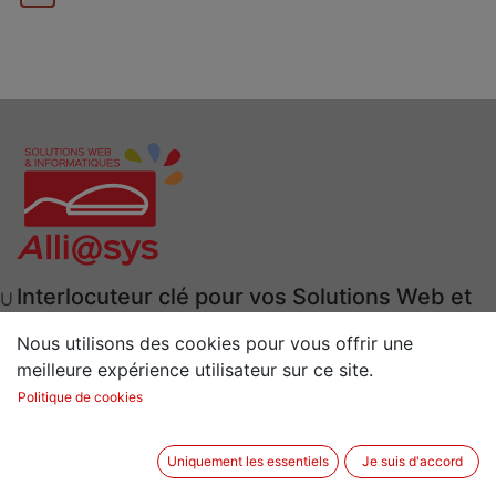
Interlocuteur clé pour vos Solutions Web et
U
Informatiques
Nous utilisons des cookies pour vous offrir une
Situé à 15 min de Rennes (35) en Bretagne
meilleure expérience utilisateur sur ce site.
2 rue de la Sénestrais
Politique de cookies
35520 LA CHAPELLE-DES-FOUGERETZ
Uniquement les essentiels
Je suis d'accord