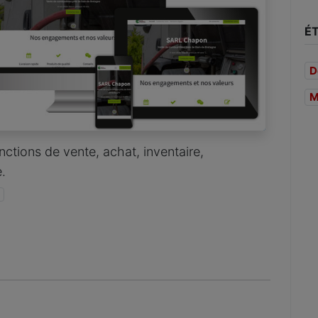
É
D
M
ctions de vente, achat, inventaire,
.