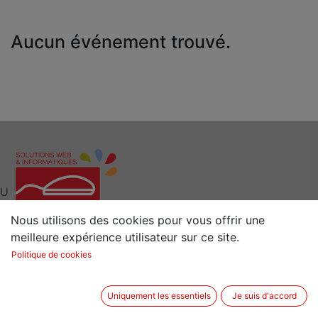
Aucun événement trouvé.
U
Nous utilisons des cookies pour vous offrir une
meilleure expérience utilisateur sur ce site.
Interlocuteur clé pour vos Solutions Web et
Politique de cookies
Informatiques
Situé à 15 min de Rennes (35) en Bretagne
Uniquement les essentiels
Je suis d'accord
2 rue de la Sénestrais